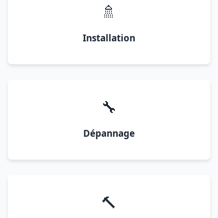
🚿
Installation
🔧
Dépannage
🔨