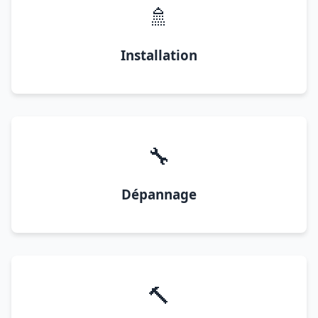
🚿
Installation
🔧
Dépannage
🔨