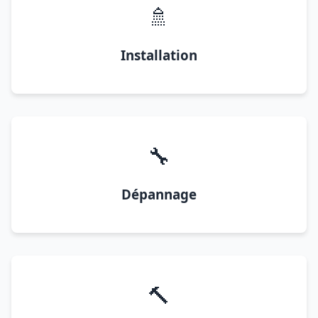
🚿
Installation
🔧
Dépannage
🔨