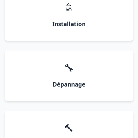
🚿
Installation
🔧
Dépannage
🔨