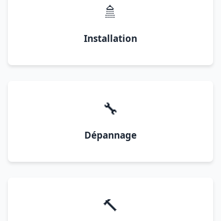
🚿
Installation
🔧
Dépannage
🔨