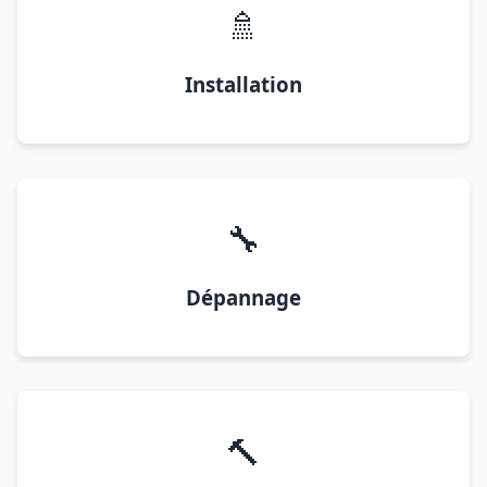
🚿
Installation
🔧
Dépannage
🔨