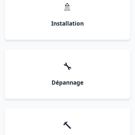
🚿
Installation
🔧
Dépannage
🔨