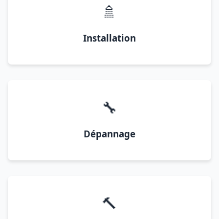
🚿
Installation
🔧
Dépannage
🔨