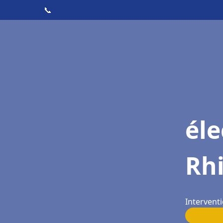
📞
éle
Rh
Interventi