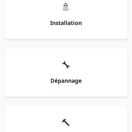
🚿
Installation
🔧
Dépannage
🔨