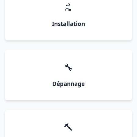
🚿
Installation
🔧
Dépannage
🔨