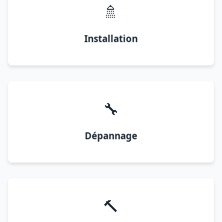
🚿
Installation
🔧
Dépannage
🔨